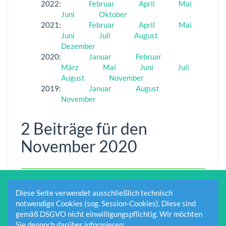
2022
:
Februar
April
Mai
Juni
Oktober
2021
:
Februar
April
Mai
Juni
Juli
August
Dezember
2020
:
Januar
Februar
März
Mai
Juni
Juli
August
November
2019
:
Januar
August
November
2 Beiträge für den
November 2020
An alle Rhüdener. Jetzt seid
01.11.2020
Charline
ihr gefragt!!!
10:41
Müller-Herr
Diese Seite verwendet ausschließlich technisch
Einstellung des
01.11.2020
Charline
notwendige Cookies (sog. Session-Cookies). Diese sind
Sportbetriebes
10:34
Müller-Herr
gemäß DSGVO nicht einwilligungspflichtig. Wir möchten
Sie dennoch darüber informieren: